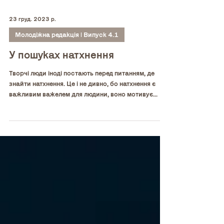
23 груд. 2023 р.
Молодіжна редакція | Випуск 4.1
У пошуках натхнення
Творчі люди іноді постають перед питанням, де
знайти натхнення. Це і не дивно, бо натхнення є
важливим важелем для людини, воно мотивує...