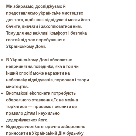
Ми збираємо, досліджуємо й
представляємо українське мистецтво
для того, щоб наші відвідувачі могли його
бачити, вивчати і захоплюватися ним.
Тому для нас важливі комфорт і безпека
гостей під час перебування в
Українському Домі.
В Українському Домі абсолютно
неприйнятна поведінка, яка в той чи
інший спосіб може наразити на
небезпеку відвідувачів, персонал і твори
мистецтва.
Виставкові експонати потребують
обережного ставлення, їх не можна
торкатися — просимо пояснити це
правило дітям і неухильно
додержуватися його.
Відвідувачам категорично заборонено
приносити в Український Дім будь-яку