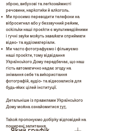
зброю, вибухові та легкозаймисті
речовини, наркотики й алкоголь.
Ми просимо переводити телефони на
вібросигнал або у беззвучний режим,
оскільки наші проєкти є мультимедійними
і гучні звуки можуть заважати сприймати
відео- та аудіоматеріали.
Ми часто фотографуємо і фільмуємо
наші проєкти, тому відвідання
Українського Дому передбачає, що наш
гість автоматично надає згоду на
знімання себе та використання
фотографій, аудіо- та відеозаписів для
будь-яких цілей інституції.
Детальніше із правилами Українського
Дому можна ознайомитися
тут.
Також пропонуємо добірку відповідей на
поширені запитання.
Який графік