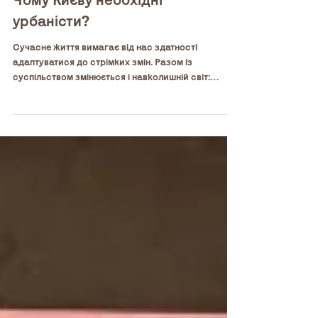
Молодіжна редакція | Випуск 5.2
Чому Києву необхідні
урбаністи?
Сучасне життя вимагає від нас здатності
адаптуватися до стрімких змін. Разом із
суспільством змінюється і навколишній світ:
міста...