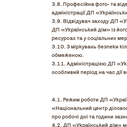
3.8. Професійна фото- та ві
адміністрації ДП «Українськ
3.9. Відвідувач заходу ДП «У
ДП «Український дім» із йог
ресурсах та у соціальних ме
3.10. З міркувань безпеки кі
обмеженою.
3.11. Адміністрацією ДП «Ук
особливий період на час дії 
4.1. Режим роботи ДП «Укра
«Національний центр діловог
про робочі дні та години заз
4.2. ДП «Український дім» м