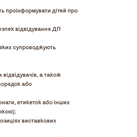
ть проінформувати дітей про
безпек відвідування ДП
, яких супроводжують
 відвідувачів, а також
порядок або
онати, етикеток або інших
чкою);
позиціях виставкових