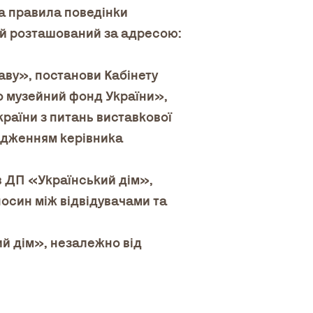
та правила поведінки
ий розташований за адресою:
раву», постанови Кабінету
 музейний фонд України»,
країни з питань виставкової
рядженням керівника
 в ДП «Український дім»,
носин між відвідувачами та
ий дім», незалежно від