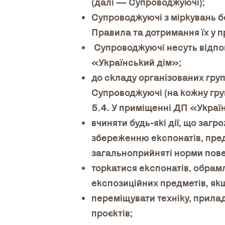
(далі — Супроводжуючі);
Супроводжуючі з міркувань б
Правила та дотримання їх у 
Супроводжуючі несуть відпові
«Український дім»;
до складу організованих гру
Супроводжуючі (на кожну гру
5.4. У приміщенні ДП «Украї
вчиняти будь-які дії, що загр
збереженню експонатів, пре
загальноприйняті норми пове
торкатися експонатів, обрамл
експозиційних предметів, якщ
переміщувати техніку, прила
проєктів;