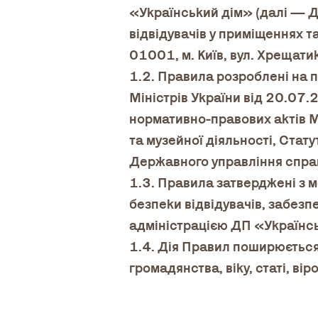
«Український дім» (далі — Д
відвідувачів у приміщеннях 
01001, м. Київ, вул. Хрещатик
1.2. Правила розроблені на п
Міністрів України від 20.0
нормативно-правових актів Мі
та музейної діяльності, Ста
Державного управління спра
1.3. Правила затверджені з 
безпеки відвідувачів, забез
адміністрацією ДП «Українс
1.4. Дія Правил поширюється 
громадянства, віку, статі, ві