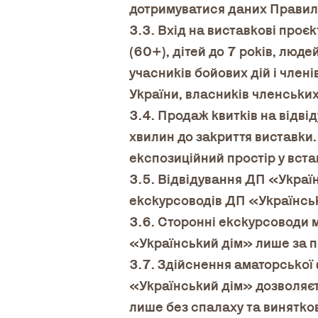
дотримуватися даних Правил
3.3. Вхід на виставкові проє
(60+), дітей до 7 років, людей
учасників бойових дій і члені
України, власників членських
3.4. Продаж квитків на відві
хвилин до закриття виставки.
експозиційний простір у вст
3.5. Відвідування ДП «Українс
екскурсоводів ДП «Українсь
3.6. Сторонні екскурсоводи 
«Український дім» лише за п
3.7. Здійснення аматорської 
«Український дім» дозволяєть
лише без спалаху та винятков