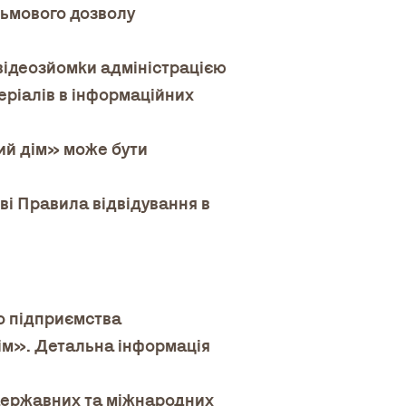
сьмового дозволу
 відеозйомки адміністрацією
ріалів в інформаційних
кий дім» може бути
і Правила відвідування в
»
о підприємства
дім». Детальна інформація
 державних та міжнародних