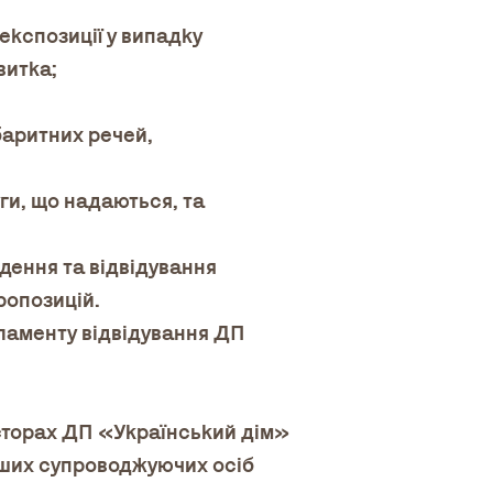
експозиції у випадку
витка;
баритних речей,
ги, що надаються, та
дення та відвідування
пропозицій.
гламенту відвідування ДП
росторах ДП «Український дім»
інших супроводжуючих осіб