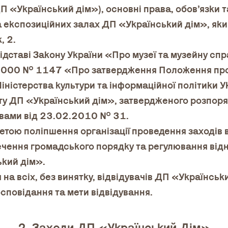
П «Український дім»), основні права, обов’язки 
та експозиційних залах ДП «Український дім», як
, 2.
ідставі Закону України «Про музеї та музейну сп
7.2000 № 1147 «Про затвердження Положення про
ністерства культури та інформаційної політики У
туту ДП «Український дім», затвердженого розпо
вами від 23.02.2010 № 31.
метою поліпшення організації проведення заходів
печення громадського порядку та регулювання від
ький дім».
на всіх, без винятку, відвідувачів ДП «Українськ
росповідання та мети відвідування.