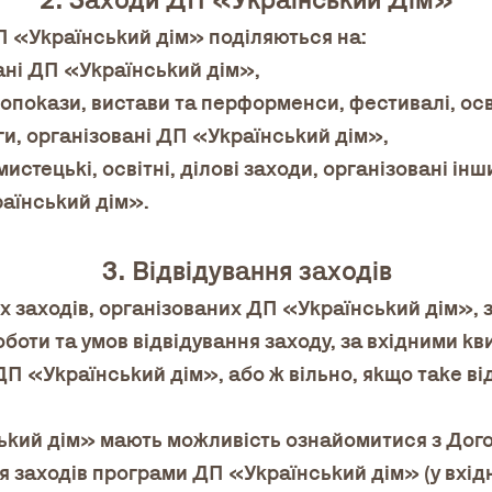
2. Заходи ДП «Український Дім»
П «Український дім» поділяються на:
ані ДП «Український дім»,
нопокази, вистави та перформенси, фестивалі, осві
ги, організовані ДП «Український дім»,
мистецькі, освітні, ділові заходи, організовані ін
аїнський дім».
3. Відвідування заходів
х заходів, організованих ДП «Український дім», 
оти та умов відвідування заходу, за вхідними кв
ДП «Український дім», або ж вільно, якщо таке в
ський дім» мають можливість ознайомитися з Дог
я заходів програми ДП «Український дім» (у вхідні