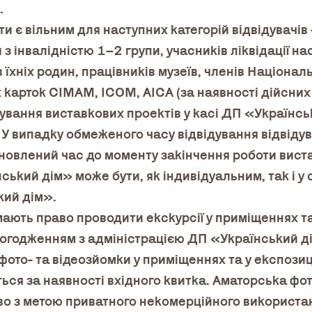
.
кти є вільним для наступних категорій відвідувачі
 з інвалідністю 1–2 групи, учасників ліквідації на
в їхніх родин, працівників музеїв, членів Націонал
 карток CIMAM, ICOM, AICA (за наявності дійсних
дування виставкових проектів у касі ДП «Українс
 У випадку обмеженого часу відвідування відвіду
ановлений час до моменту закінчення роботи вист
ький дім» може бути, як індивідуальним, так і у 
кий дім».
мають право проводити екскурсії у приміщеннях т
огодженням з адміністрацією ДП «Український д
фото- та відеозйомки у приміщеннях та у експози
ся за наявності вхідного квитка. Аматорська фот
о з метою приватного некомерційного використанн