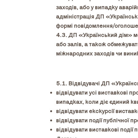
заходів, або у випадку аварі
адміністрація ДП «Українськи
формі повідомлення/оголошенн
4.3. ДП «Український дім» м
або залів, а також обмежуват
міжнародних заходів чи вини
5.1. Відвідувачі ДП «Україн
відвідувати усі виставкові п
випадках, коли діє єдиний кв
відвідувати екскурсії вистав
відвідувати події публічної 
відвідувати виставкові події