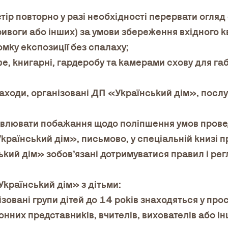
тір повторно у разі необхідності перервати огляд 
ивоги або інших) за умови збереження вхідного к
омку експозиції без спалаху;
е, книгарні, гардеробу та камерами схову для га
аходи, організовані ДП «Український дім», послу
овлювати побажання щодо поліпшення умов прове
країнський дім», письмово, у спеціальній книзі 
ький дім» зобов’язані дотримуватися правил і ре
Український дім» з дітьми:
нізовані групи дітей до 14 років знаходяться у п
конних представників, вчителів, вихователів або 