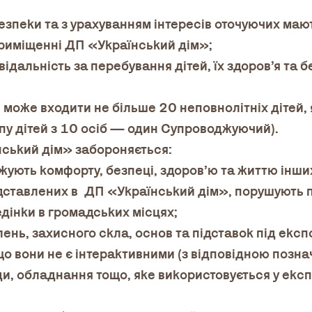
езпеки та з урахуванням інтересів оточуючих маю
приміщенні ДП «Український дім»;
дальність за перебування дітей, їх здоров’я та 
п може входити не більше 20 неповнолітніх дітей
пу дітей з 10 осіб — один Супроводжуючий).
нський дім» забороняється:
ожують комфорту, безпеці, здоров’ю та життю інших
дставлених в ДП «Український дім», порушують 
дінки в громадських місцях;
ень, захисного скла, основ та підставок під експ
о вони не є інтерактивними (з відповідною позна
ди, обладнання тощо, яке використовується у екс