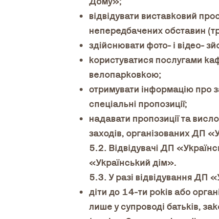
Дому»;
відвідувати виставковий прос
непередбачених обставин (тр
здійснювати фото- і відео- зй
користуватися послугами каф
велопарковкою;
отримувати інформацію про з
спеціальні пропозиції;
надавати пропозиції та висл
заходів, організованих ДП «У
5.2. Відвідувачі ДП «Українс
«Український дім».
5.3. У разі відвідування ДП «
діти до 14-ти років або орга
лише у супроводі батьків, за