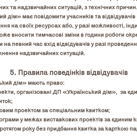
йних та надзвичайних ситуацій, з технічних причин
й дім» має повідомити учасників та відвідувачів 
я на своїх ресурсах або, у разі можливості, інд
оже вносити тимчасові зміни в години роботи окр
и на певний час вхід відвідувачів у разі проведен
кнення надзвичайних ситуацій.
5. Правила поведінків відвідувачів
ський дім» мають право:
роекти, організовані ДП «Український дім», за єд
иток;
ковим проектом за спеціальним квитком;
програми у межах виставкових проектів за єдиним 
 протягом року без придбання квитка за карткою 