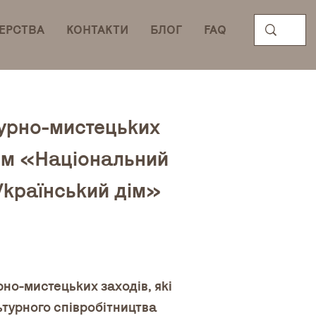
ЕРСТВА
КОНТАКТИ
БЛОГ
FAQ
турно-мистецьких
ом «Національний
Український дім»
но-мистецьких заходів, які
турного співробітництва