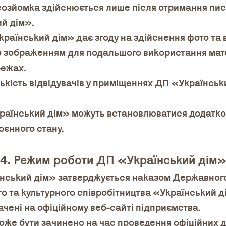
деозйомка здійснюється лише після отримання пи
ий дім».
країнський дім» дає згоду на здійснення фото та
о зображенням для подальшого використання мате
режах.
лькість відвідувачів у приміщеннях ДП «Українсь
раїнський дім» можуть встановлюватися додатков
воєнного стану.
4. Режим роботи ДП «Український дім
їнський дім» затверджується наказом Державног
о та культурного співробітництва «Український 
начені на офіційному веб-сайті підприємства.
оже бути зачинено на час проведення офіційних