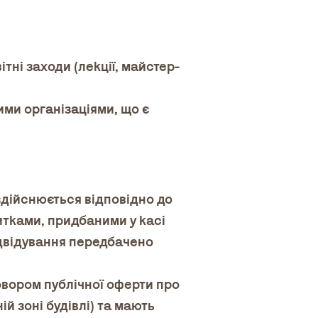
тні заходи (лекції, майстер-
шими організаціями, що є
здійснюється відповідно до
итками, придбаними у касі
ідвідування передбачено
овором публічної оферти про
й зоні будівлі) та мають