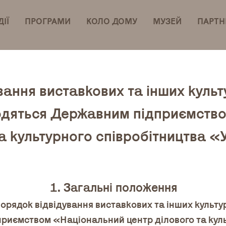
ІЇ
ПРОГРАМИ
КОЛО ДОМУ
МУЗЕЙ
ПАРТН
вання виставкових та інших куль
оводяться Державним підприємств
та культурного співробітництва «
1. Загальні положення
орядок відвідування виставкових та інших культур
риємством «Національний центр ділового та куль