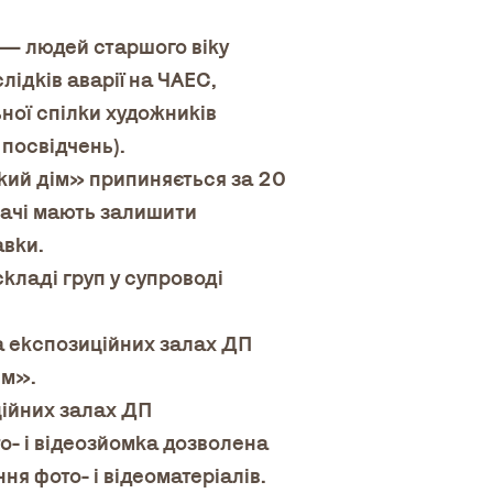
в — людей старшого віку
слідків аварії на ЧАЕС,
ьної спілки художників
 посвідчень).
ький дім» припиняється за 20
вачі мають залишити
авки.
складі груп у супроводі
а експозиційних залах ДП
ім».
ційних залах ДП
о- і відеозйомка дозволена
я фото- і відеоматеріалів.