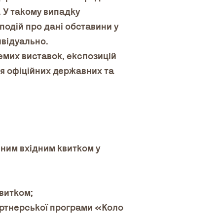
. У такому випадку
подій про дані обставини у
ивідуально.
емих виставок, експозицій
ня офіційних державних та
иним вхідним квитком у
квитком;
партнерської програми «Коло