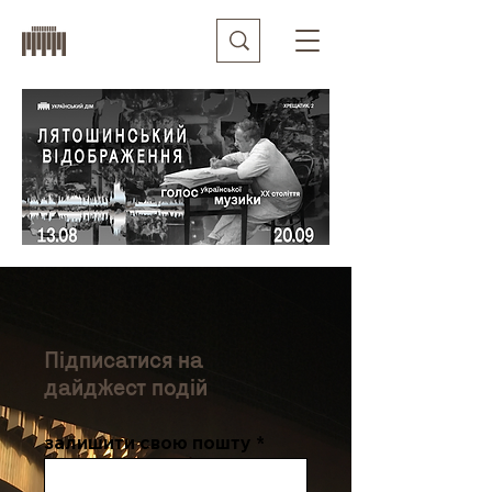
Підписатися на
дайджест подій
залишити свою пошту