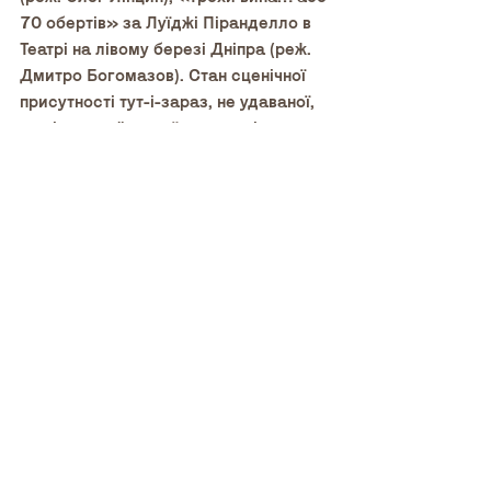
70 обертів» за Луїджі Піранделло в 
Театрі на лівому березі Дніпра (реж. 
Дмитро Богомазов). Стан сценічної 
присутності тут-і-зараз, не удаваної, 
не сконструйованої наперед і не 
захищеної мізансценою та вигаданим 
персонажем, вимагав особливої 
гнучкості акторської психофізики, 
вміння «жонглювати» ігровими 
моделями, працювати у стихії 
імпровізації, в енергії моменту, 
безпосереднього контакту з 
партнером і залом. Віртуозна техніка 
сценічної роботи з темою, 
смисловою структурою, з 
невидимими образами і простором, з 
паузами, тишею, з живою 
атмосферою, яка складалася на очах 