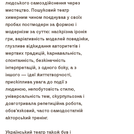
людського самоздійснення через 
мистецтво. Пошуковий театр 
химерним чином поєднував у своїх 
пробах постмодерн за формою і 
модернізм за суттю: наскрізна іронія 
гри, варіативність моделей поведінки, 
глузливе відкидання авторитетів і 
мертвих традицій, карнавальність, 
спонтанність, безкінечність 
інтерпретацій, з одного боку, а з 
іншого — ідеї життєтворчості, 
прискіплива увага до події з 
людиною, непобутовість стилю, 
універсальність тем, скурпульозна і 
довготривала репетиційна робота, 
обов’язковий, часто самодостатній 
акторський тренінг. 
Український театр також був і 