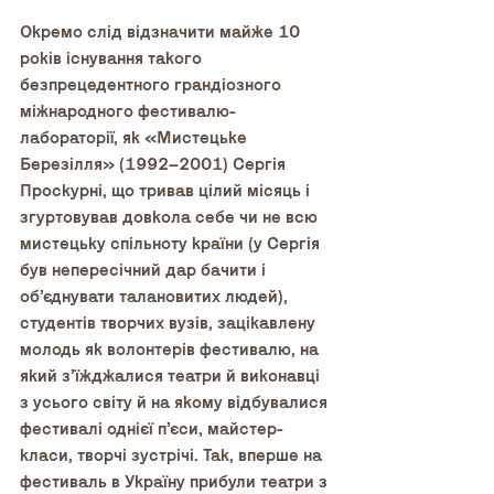
Окремо слід відзначити майже 10 
років існування такого 
безпрецедентного грандіозного 
міжнародного фестивалю-
лабораторії, як «Мистецьке 
Березілля» (1992–2001) Сергія 
Проскурні, що тривав цілий місяць і 
згуртовував довкола себе чи не всю 
мистецьку спільноту країни (у Сергія 
був непересічний дар бачити і 
об’єднувати талановитих людей), 
студентів творчих вузів, зацікавлену 
молодь як волонтерів фестивалю, на 
який з’їжджалися театри й виконавці 
з усього світу й на якому відбувалися 
фестивалі однієї п’єси, майстер-
класи, творчі зустрічі. Так, вперше на 
фестиваль в Україну прибули театри з 