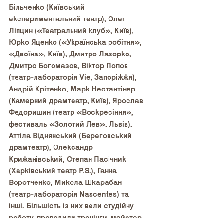
Більченко (Київський 
експериментальний театр), Олег 
Ліпцин («Театральний клуб», Київ), 
Юрко Яценко («Українська робітня», 
«Двоїна», Київ), Дмитро Лазорко, 
Дмитро Богомазов, Віктор Попов 
(театр-лабораторія Vie, Запоріжжя), 
Андрій Крітенко, Марк Нестантінер 
(Камерний драмтеатр, Київ), Ярослав 
Федоришин (театр «Воскресіння», 
фестиваль «Золотий Лев», Львів), 
Аттіла Віднянський (Береговський 
драмтеатр), Олександр 
Крижанівський, Степан Пасічник 
(Харківський театр P.S.), Ганна 
Воротченко, Микола Шкарабан 
(театр-лабораторія Nascеntes) та 
інші. Більшість із них вели студійну 
роботу, проводили тренінги, майстер-