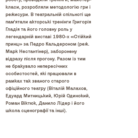
класи, розробляли методологію гри і 
режисури. В театральній спільноті ще 
пам'ятали акторські тренінги Григорія 
Гладія та його головну роль у 
легендарній виставі 1980-х «Стійкий 
принц» за Педро Кальдероном (реж. 
Марк Нестантінер), заборонену 
відразу після прогону. Разом із тим 
не бракувало непересічних 
особистостей, які працювали в 
рамках так званого старого 
офіційного театру (Віталій Малахов, 
Едуард Митницький, Юрій Одинокий, 
Роман Віктюк, Данило Лідер і його 
школа сценографії та інші). 