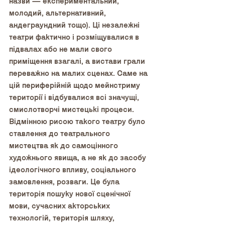
назви — експериментальний, 
молодий, альтернативний, 
андеграундний тощо). Ці незалежні 
театри фактично і розміщувалися в 
підвалах або не мали свого 
приміщення взагалі, а вистави грали 
переважно на малих сценах. Саме на 
цій периферійній щодо мейнстриму 
території і відбувалися всі значущі, 
смислотворчі мистецькі процеси. 
Відмінною рисою такого театру було 
ставлення до театрального 
мистецтва як до самоцінного 
художнього явища, а не як до засобу 
ідеологічного впливу, соціального 
замовлення, розваги. Це була 
територія пошуку нової сценічної 
мови, сучасних акторських 
технологій, територія шляху, 