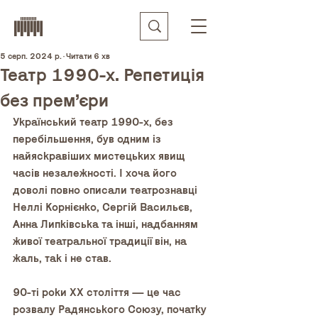
5 серп. 2024 р.
Читати 6 хв
Театр 1990-х. Репетиція
без прем’єри
Український театр 1990-х, без 
перебільшення, був одним із 
найяскравіших мистецьких явищ 
часів незалежності. І хоча його 
доволі повно описали театрознавці 
Неллі Корнієнко, Сергій Васильєв, 
Анна Липківська та інші, надбанням 
живої театральної традиції він, на 
жаль, так і не став.
90-ті роки ХХ століття — це час 
розвалу Радянського Союзу, початку 