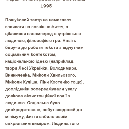
1995
Пошуковий театр не намагався 
впливати на зовнішнє життя, а 
цікавився насамперед внутрішньою 
людиною, філософією гри. Навіть 
беручи до роботи тексти з відчутним 
соціальним контекстом, 
національною ідеєю (наприклад, 
твори Лесі Українки, Володимира 
Винниченка, Миколи Хвильового, 
Миколи Куліша, Ліни Костенко тощо), 
дослідники зосереджували увагу 
довкола екзистенційної події з 
людиною. Соціальне було 
дискредитоване, побут зведений до 
мінімуму, життя вабило своїм 
сакральним виміром. Людина того 