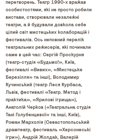
перетворень. Театр 1990-х вражав 
особистостями, які не просто робили 
вистави, створювали незалежні 
театри, а й будували довкола себе 
цілий світ мистецьких колаборацій і 
фестивалів. Ось неповний перелік 
театральних режисерів, які починали 
саме в цей час: Сергій Проскурня 
(театр-студія «Будьмо!», Київ, 
фестивалі «Вивих», «Мистецьке 
Березілля» та інші), Володимир 
Кучинський (театр Леся Курбаса, 
Львів, фестивалі «Театр. Метод і 
практика», «Ярилові ігрища»), 
Анатолій Черков («Театральна студія 
Тані Голубенцевої» та інші, Київ), 
Роман Мархолія (Севастопольський 
драмтеатр, фестиваль «Херсонеські 
ігри»), Андрій Жолдак, Валерій 