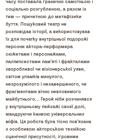
часу поставала гранично самотньою і 
соціально розгубленою, а разом із 
тим — причетною до метафізики 
буття. Пошуковий театр не 
розповідав історії, а використовував 
їх для початку внутрішньої подорожі 
персони актора-перформера 
сюжетами і персонажами, 
палімпсестами пам’яті і фракталами 
хворобливої чи візіонерської уяви, 
світом уламків минулого, 
незрозумілого і незавершеного, чи 
фрагментами вічно невловимого 
майбутнього… Герой ніби розчинявся 
у внутрішньому пейзажі своєї долі, 
мандруючи канвою універсальних 
міфів. Ця робота була тісно пов’язана 
з особливою акторською технікою 
сценічної присутності, ігровими 