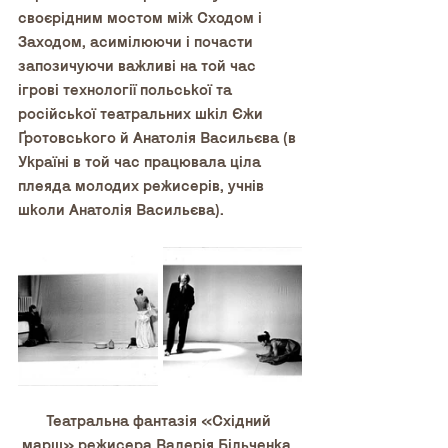
своєрідним мостом між Сходом і 
Заходом, асимілюючи і почасти 
запозичуючи важливі на той час 
ігрові технології польської та 
російської театральних шкіл Єжи 
Ґротовського й Анатолія Васильєва (в 
Україні в той час працювала ціла 
плеяда молодих режисерів, учнів 
школи Анатолія Васильєва). 
Театральна фантазія «Східний 
марш» режисера Валерія Більченка, 