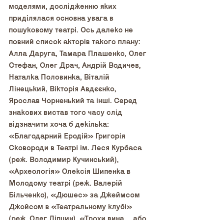
моделями, дослідженню яких 
приділялася основна увага в 
пошуковому театрі. Ось далеко не 
повний список акторів такого плану: 
Алла Даруга, Тамара Плашенко, Олег 
Стефан, Олег Драч, Андрій Водичев, 
Наталка Половинка, Віталій 
Лінецький, Вікторія Авдєєнко, 
Ярослав Чорненький та інші. Серед 
знакових вистав того часу слід 
відзначити хоча б декілька: 
«Благодарний Еродій» Григорія 
Сковороди в Театрі ім. Леся Курбаса 
(реж. Володимир Кучинський), 
«Археологія» Олексія Шипенка в 
Молодому театрі (реж. Валерій 
Більченко), «Дюшес» за Джеймсом 
Джойсом в «Театральному клубі» 
(реж. Олег Ліпцин), «Трохи вина… або 