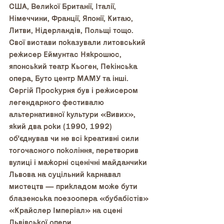
США, Великої Британії, Італії, 
Німеччини, Франції, Японії, Китаю, 
Литви, Нідерландів, Польщі тощо. 
Свої вистави показували литовський 
режисер Еймунтас Някрошюс, 
японський театр Кьоген, Пекінська 
опера, Буто центр МАМУ та інші. 
Сергій Проскурня був і режисером 
легендарного фестивалю 
альтернативної культури «Вивих», 
який два роки (1990, 1992) 
об'єднував чи не всі креативні сили 
тогочасного покоління, перетворив 
вулиці і мажорні сценічні майданчики 
Львова на суцільний карнавал 
мистецтв — прикладом може бути 
блазенська поезоопера «бубабістів» 
«Крайслер Імперіал» на сцені 
Львівської опери. 