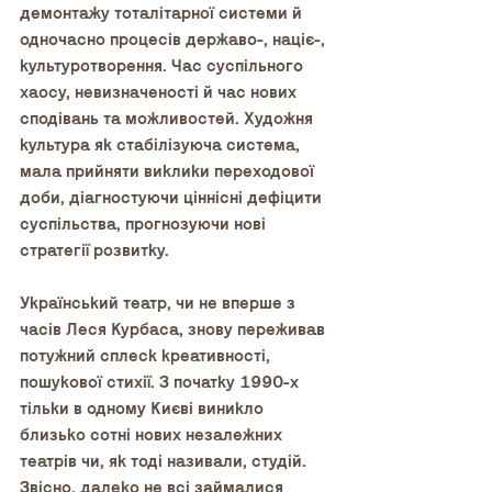
демонтажу тоталітарної системи й 
одночасно процесів державо-, націє-, 
культуротворення. Час суспільного 
хаосу, невизначеності й час нових 
сподівань та можливостей. Художня 
культура як стабілізуюча система, 
мала прийняти виклики переходової 
доби, діагностуючи ціннісні дефіцити 
суспільства, прогнозуючи нові 
стратегії розвитку.
Український театр, чи не вперше з 
часів Леся Курбаса, знову переживав 
потужний сплеск креативності, 
пошукової стихії. З початку 1990-х 
тільки в одному Києві виникло 
близько сотні нових незалежних 
театрів чи, як тоді називали, студій. 
Звісно, далеко не всі займалися 