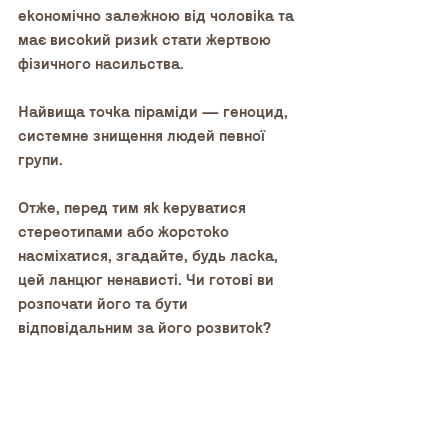
економічно залежною від чоловіка та 
має високий ризик стати жертвою 
фізичного насильства.
Найвища точка піраміди — геноцид, 
системне знищення людей певної 
групи.
Отже, перед тим як керуватися 
стереотипами або жорстоко 
насміхатися, згадайте, будь ласка, 
цей ланцюг ненависті. Чи готові ви 
розпочати його та бути 
відповідальним за його розвиток?
Авторка статті — Олександра Джус
Молодіжна редакція | Випуск 1.2