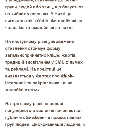
упередження, ставлення до певної 
групи людей або явищ, що базується 
на хибних уявленнях. У житті це 
виглядає так: «Усі жінки слабкіші за 
чоловіків та емоційніші за них».
На наступному рівні упереджене 
ставлення отримує форму 
загальноприйнятих кліше, жартів, 
традицій висвітлення у ЗМІ, фільмах 
та рекламі. На практиці це 
виявляється у жартах про жінок-
істеричок та закріпленню кліше 
«слабка стать».
На третьому рівні на основі 
популярного ставлення починаються 
публічні обмеження в правах певних 
груп людей. Дискримінація людини, її 