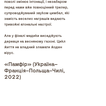
поволі змінює інтонації, і незабаром 
перед нами вже повноцінний трилер, 
супроводжуваний звуком цимбал, які 
замість веселих награшів видають 
тривожні атональні настрої.
Але у фіналі медики висаджують 
деревця на весняному газоні. Цикл 
життя не владний зламати жоден 
вірус.
«Памфір» (Україна–
Франція–Польща–Чилі, 
2022)