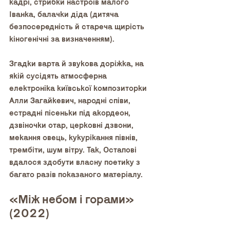
кадрі, стрибки настроїв малого 
Іванка, балачки діда (дитяча 
безпосередність й стареча щирість 
кіногенічні за визначенням).
Згадки варта й звукова доріжка, на 
якій сусідять атмосферна 
електроніка київської композиторки 
Алли Загайкевич, народні співи, 
естрадні пісеньки під акордеон, 
дзвіночки отар, церковні дзвони, 
мекання овець, кукурікання півнів, 
трембіти, шум вітру. Так, Остапові 
вдалося здобути власну поетику з 
багато разів показаного матеріалу.
«Між небом і горами» 
(2022)