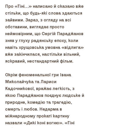
Про «Тіні…» написано й сказано вже 
стільки, що будь-які слова здаються 
зайвими. Зараз, з огляду на всі 
обставини, виглядає просто 
неймовірним, що Сергій Параджанов 
зняв у глуху радянську епоху, коли 
навіть хрущовська умовна «відлига» 
вже закінчилася, настільки вільний, 
яскравий, нестандартний фільм.
Окрім феноменальної гри Івана 
Миколайчука та Лариси 
Кадочникової, вражає легкість, з 
якою Параджанов поєднує людське й 
природне, комедію та трагедію, 
смерть і любов. Недарма в 
міжнародному прокаті картину 
назвали «Дикі коні вогню». «Тіні 