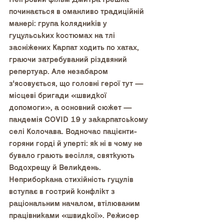
починається в оманливо традиційній 
манері: група колядників у 
гуцульських костюмах на тлі 
засніжених Карпат ходить по хатах, 
граючи затребуваний різдвяний 
репертуар. Але незабаром 
з'ясовується, що головні герої тут — 
місцеві бригади «швидкої 
допомоги», а основний сюжет — 
пандемія COVID 19 у закарпатському 
селі Колочава. Водночас пацієнти-
горяни горді й уперті: як ні в чому не 
бувало грають весілля, святкують 
Водохрещу й Великдень. 
Неприборкана стихійність гуцулів 
вступає в гострий конфлікт з 
раціональним началом, втілюваним 
працівниками «швидкої». Режисер 