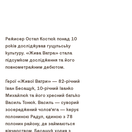
Режисер Остап Костюк понад 10 
років досліджував гуцульську 
культуру. «Жива Ватра» стала 
підсумком дослідження та його 
повнометражним дебютом.
Герої «Живої Ватри» — 82-річний 
Іван Бесащук, 10-річний Іванко 
Михайлюк та його хресний батько 
Василь Тонюк. Василь — суворий 
зосереджений чолов'яга — керує 
полониною Радул, єдиною з 78 
полонин району, де займаються 
вівчарством. Бесащук ходив з 