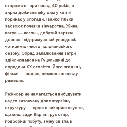
отарами в гори понад 40 років, а 
зараз доживає віку сам у хаті й 
поринає у спогади. Іванко тільки 
засвоює початки вівчарства. Жива 
ватра — вогонь, добутий тертям 
дерева і підтримуваний упродовж 
чотиримісячного полонинського 
сезону. Обряд запалювання ватри 
здійснювався на Гуцульщині до 
середини ХХ століття. Його згадка у 
фільмі — радше, символ занепаду 
ремесла.
Режисер не намагається вибудувати 
надто витончену драматургічну 
структуру — просто використовує те, 
що має: види Карпат, рух отар, 
подробиці побуту, зміну світла в 