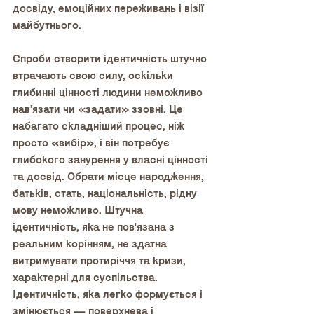
досвіду, емоційних переживань і візії 
майбутнього. 
Спроби створити ідентичність штучно 
втрачають свою силу, оскільки 
глибинні цінності людини неможливо 
нав’язати чи «задати» ззовні. Це 
набагато складніший процес, ніж 
просто «вибір», і він потребує 
глибокого занурення у власні цінності 
та досвід. Обрати місце народження, 
батьків, стать, національність, рідну 
мову неможливо. Штучна 
ідентичність, яка не пов'язана з 
реальним корінням, не здатна 
витримувати протиріччя та кризи, 
характерні для суспільства. 
Ідентичність, яка легко формується і 
змінюється — поверхнева і 