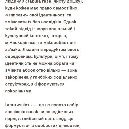
людину як tabula rasa (чисту дошку), 
куди кожен має право самостійно 
«вписати» свої ідентичності та 
змінювати їх без наслідків. Однак 
такий підхід ігнорує соціальний і 
культурний контекст, історію, 
міжпоколіннєві та міжособистісні 
зв’язки. Людина є продуктом свого 
середовища, культури, сім’ї, і тому 
ідентичність не можна обрати чи 
змінити абсолютно вільно — вона 
закорінена у глибоких соціальних 
структурах, які формуються 
поколіннями.
Ідентичність — це не просто набір 
зовнішніх ознак чи поведінкових 
норм, а глибинний світогляд, що 
формується з особистих цінностей, 