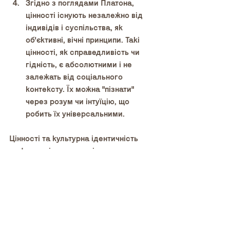
Згідно з поглядами Платона, 
цінності існують незалежно від 
індивідів і суспільства, як 
об'єктивні, вічні принципи. Такі 
цінності, як справедливість чи 
гідність, є абсолютними і не 
залежать від соціального 
контексту. Їх можна "пізнати" 
через розум чи інтуїцію, що 
робить їх універсальними.
Цінності та культурна ідентичність 
можуть змінюватися під впливом 
соціальних трансформацій, 
культурних і технологічних змін. 
Наприклад, індустріалізація 
призвела до формування цінностей 
продуктивності й ефективності, які 
змінили традиційні орієнтири. В 