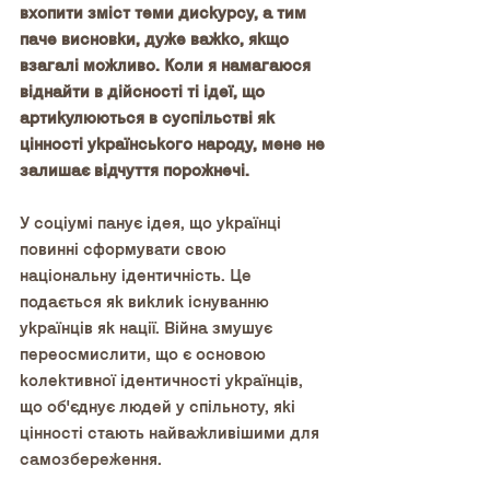
вхопити зміст теми дискурсу, а тим 
паче висновки, дуже важко, якщо 
взагалі можливо. Коли я намагаюся 
віднайти в дійсності ті ідеї, що 
артикулюються в суспільстві як 
цінності українського народу, мене не 
залишає відчуття порожнечі. 
У соціумі панує ідея, що українці 
повинні сформувати свою 
національну ідентичність. Це 
подається як виклик існуванню 
українців як нації. Війна змушує 
переосмислити, що є основою 
колективної ідентичності українців, 
що об'єднує людей у спільноту, які 
цінності стають найважливішими для 
самозбереження. 