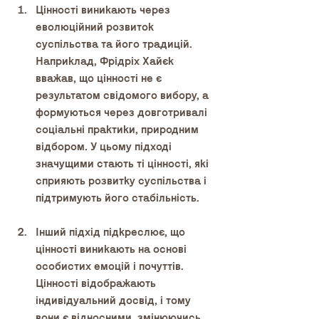
Цінності виникають через 
еволюційний розвиток 
суспільства та його традицій. 
Наприклад, Фрідріх Хайєк 
вважав, що цінності не є 
результатом свідомого вибору, а 
формуються через довготривалі 
соціальні практики, природним 
відбором. У цьому підході 
значущими стають ті цінності, які 
сприяють розвитку суспільства і 
підтримують його стабільність.
Інший підхід підкреслює, що 
цінності виникають на основі 
особистих емоцій і почуттів. 
Цінності відображають 
індивідуальний досвід, і тому 
вони є відносними, змінюючись 