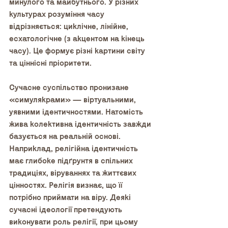
минулого та майбутнього. У різних 
культурах розуміння часу 
відрізняється: циклічне, лінійне, 
есхатологічне (з акцентом на кінець 
часу). Це формує різні картини світу 
та ціннісні пріоритети. 
Сучасне суспільство пронизане 
«симулякрами» — віртуальними, 
уявними ідентичностями. Натомість 
жива колективна ідентичність завжди 
базується на реальній основі. 
Наприклад, релігійна ідентичність 
має глибоке підґрунтя в спільних 
традиціях, віруваннях та життєвих 
цінностях. Релігія визнає, що її 
потрібно приймати на віру. Деякі 
сучасні ідеології претендують 
виконувати роль релігії, при цьому 