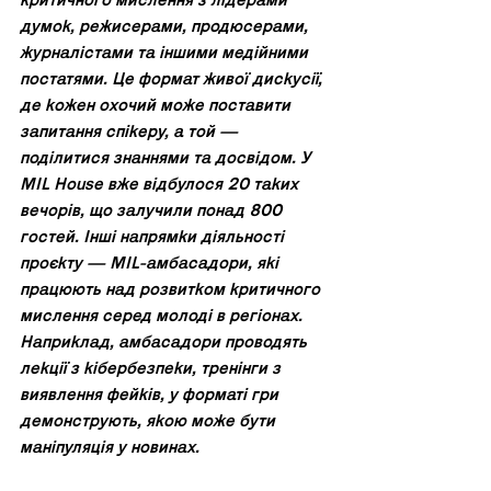
критичного мислення з лідерами 
думок, режисерами, продюсерами, 
журналістами та іншими медійними 
постатями. Це формат живої дискусії, 
де кожен охочий може поставити 
запитання спікеру, а той — 
поділитися знаннями та досвідом. У 
MIL House вже відбулося 20 таких 
вечорів, що залучили понад 800 
гостей. Інші напрямки діяльності 
проєкту — MIL-амбасадори, які 
працюють над розвитком критичного 
мислення серед молоді в регіонах. 
Наприклад, амбасадори проводять 
лекції з кібербезпеки, тренінги з 
виявлення фейків, у форматі гри 
демонструють, якою може бути 
маніпуляція у новинах. 