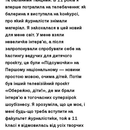
та бальними танцями. В 11 років я 
вперше потрапила на телебачення: як 
балерина я виступала на конкурсі, 
про який журналісти знімали 
матеріал. Я закохалася в цей новий 
для мене світ. У мене взяли 
невеличке інтерв’ю, а після 
запропонували спробувати себе на 
кастингу ведучих для дитячого 
проєкту, це були «Підсумочки» на 
Першому національному — новини 
простою мовою, очима дітей. Потім 
був інший телевізійний проєкт 
«Обережно, діти!», де ми брали 
інтервʼю в тогочасних суперзірок 
шоубізнесу. Я зрозуміла, що це моє, і 
мені будь-що треба вступити на 
факультет журналістики, тож в 11 
класі я відмовилась від усіх творчих 