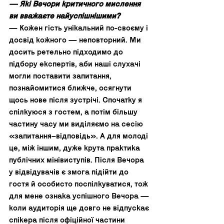
— Які Вечори критичного мислення 
ви вважаєте найуспішнішими? 
— Кожен гість унікальний по-своєму і 
досвід кожного — неповторний. Ми 
досить ретельно підходимо до 
підбору експертів, аби наші слухачі 
могли поставити запитання, 
познайомитися ближче, осягнути 
щось нове після зустрічі. Спочатку я 
спілкуюся з гостем, а потім більшу 
частину часу ми виділяємо на сесію 
«запитання–відповідь». А для молоді 
це, між іншим, дуже крута практика 
публічних мінівиступів. Після Вечора 
у відвідувачів є змога підійти до 
гостя й особисто поспілкуватися, тож 
для мене ознака успішного Вечора — 
коли аудиторія ще довго не відпускає 
спікера після офіційної частини 