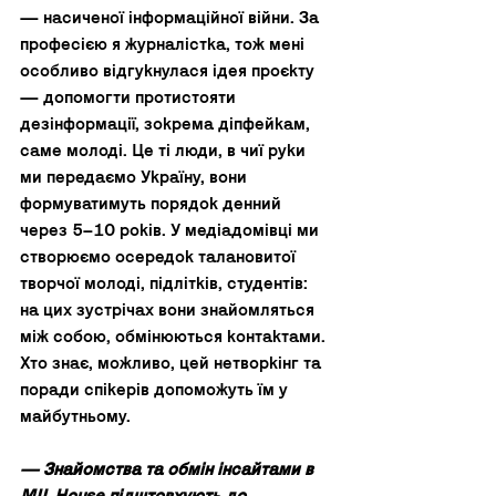
— насиченої інформаційної війни. За 
професією я журналістка, тож мені 
особливо відгукнулася ідея проєкту 
— допомогти протистояти 
дезінформації, зокрема діпфейкам, 
саме молоді. Це ті люди, в чиї руки 
ми передаємо Україну, вони 
формуватимуть порядок денний 
через 5–10 років. У медіадомівці ми 
створюємо осередок талановитої 
творчої молоді, підлітків, студентів: 
на цих зустрічах вони знайомляться 
між собою, обмінюються контактами. 
Хто знає, можливо, цей нетворкінг та 
поради спікерів допоможуть їм у 
майбутньому.
— Знайомства та обмін інсайтами в 