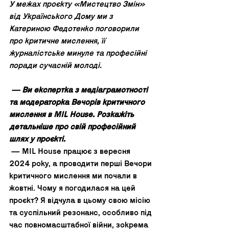
У межах проєкту «Мистецтво Змін» 
від Українського Дому ми з 
Катериною Федотенко поговорили 
про критичне мислення, її 
журналістське минуле та професійні 
поради сучасній молоді.  
 — Ви експертка з медіаграмотності 
та модераторка Вечорів критичного 
мислення в MIL House. Розкажіть 
детальніше про свій професійний 
шлях у проєкті.
 — MIL House працює з вересня 
2024 року, а проводити перші Вечори 
критичного мислення ми почали в 
жовтні. Чому я погодилася на цей 
проєкт? Я відчула в цьому свою місію 
та суспільний резонанс, особливо під 
час повномасштабної війни, зокрема 