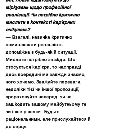
MIL House підштовхують до 
міркувань щодо професійної 
реалізації. Чи потрібно критично 
мислити в контексті кар’єрних 
очікувань? 
— Взагалі, навичка критично 
осмислювати реальність — 
допоміжна в будь-якій ситуації. 
Мислити потрібно завжди. Що 
стосується карʼєри, то насправді 
десь всередині ми завжди знаємо, 
чого хочемо. Зважуйте переваги, 
недоліки тієї чи іншої пропозиції, 
прораховуйте наперед, чи не 
зашкодить вашому майбутньому те 
чи інше рішення. Будьте 
раціональними, але прислухайтеся й 
до серця.