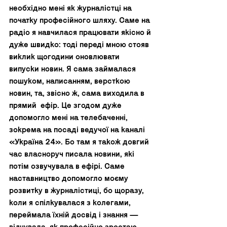
необхідно мені як журналістці на 
початку професійного шляху. Саме на 
радіо я навчилася працювати якісно й 
дуже швидко: тоді переді мною стояв 
виклик щогодини оновлювати 
випуски новин. Я сама займалася 
пошуком, написанням, версткою 
новин, та, звісно ж, сама виходила в 
прямий  ефір. Це згодом дуже 
допомогло мені на телебаченні, 
зокрема на посаді ведучої на каналі 
«Україна 24». Бо там я також довгий 
час власноруч писала новини, які 
потім озвучувала в ефірі. Саме 
наставництво допомогло моєму 
розвитку в журналістиці, бо щоразу, 
коли я спілкувалася з колегами, 
переймала їхній досвід і знання — 