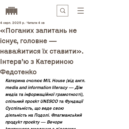
4 серп. 2025 р.
Читати 4 хв
«Поганих запитань не
існує, головне —
наважитися їх ставити».
Інтервʼю з Катериною
Федотенко
Катерина очолює MIL House (від англ. 
media and information literacy — Дім 
медіа та інформаційної грамотності), 
спільний проєкт UNESCO та Фундації 
Суспільність, що веде свою 
діяльність на Подолі. Флагманський 
продукт проєкту — Вечори 