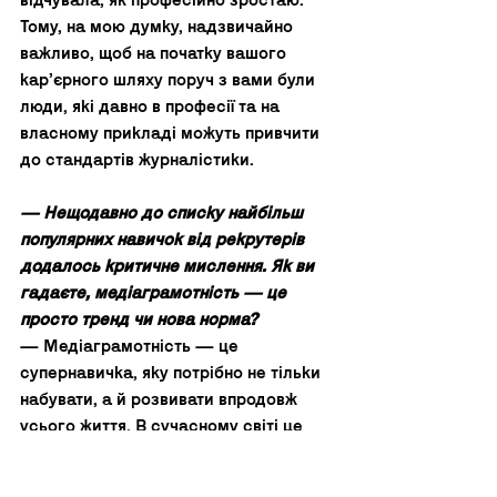
відчувала, як професійно зростаю. 
Тому, на мою думку, надзвичайно 
важливо, щоб на початку вашого 
карʼєрного шляху поруч з вами були 
люди, які давно в професії та на 
власному прикладі можуть привчити 
до стандартів журналістики. 
— Нещодавно до списку найбільш 
популярних навичок від рекрутерів 
додалось критичне мислення. Як ви 
гадаєте, медіаграмотність — це 
просто тренд чи нова норма? 
— Медіаграмотність — це 
супернавичка, яку потрібно не тільки 
набувати, а й розвивати впродовж 
усього життя. В сучасному світі це 
вже має бути базовим 
налаштуванням кожної людини, тому 