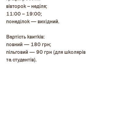
вівторок – неділя;
11:00 – 19:00;
понеділок — вихідний.
Вартість квитків:
повний — 180 грн;
пільговий — 90 грн (для школярів
та студентів).
Участь у програмі «Коло Дому»
надає доступ до виставок
Українського Дому за карткою
впродовж року (для двох людей),
екскурсій у межах виставкових
проєктів (теж для двох людей) та
ексклюзивні запрошення на
спеціальні події.
Вартість картки — 2000 грн.