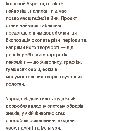
колекцій України, а також
найновіші, написані під час
повномасштабної війни. Проєкт
стане наймасштабнішим
представленням доробку митця.
Експозиція охопить різні періоди та
напрями його творчості — від
ранніх робіт, автопортретів і
пейзажів — до живопису, графіки,
гуашевих серій, ескізів
монументальних творів і сучасних
полотен.
Упродовж десятиліть художник
розробляв власну систему образів і
знаків, у якій живопис стає
способом осмислення людини,
часу, пам’яті та культури.