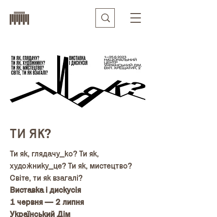
ТИ ЯК?
Ти як, глядачу_ко? Ти як,
художнику_це? Ти як, мистецтво?
Світе, ти як взагалі?
Виставка і дискусія
1 червня — 2 липня
Український Дім