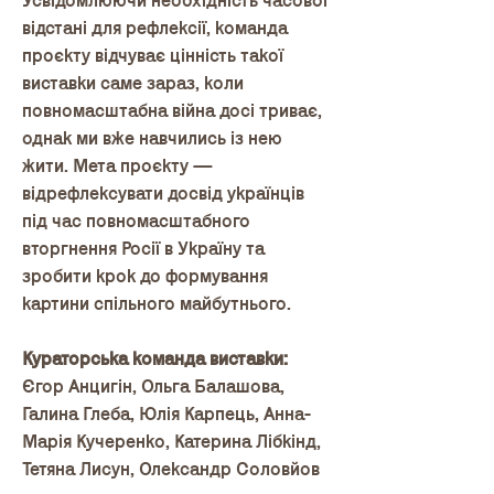
Усвідомлюючи необхідність часової
відстані для рефлексії, команда
проєкту відчуває цінність такої
виставки саме зараз, коли
повномасштабна війна досі триває,
однак ми вже навчились із нею
жити. Мета проєкту —
відрефлексувати досвід українців
під час повномасштабного
вторгнення Росії в Україну та
зробити крок до формування
картини спільного майбутнього.
Кураторська команда виставки:
Єгор Анцигін, Ольга Балашова,
Галина Глеба, Юлія Карпець, Анна-
Марія Кучеренко, Катерина Лібкінд,
Тетяна Лисун, Олександр Соловйов