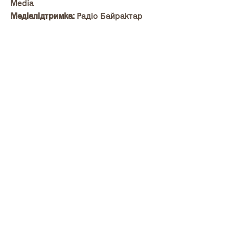
Media
Медіапідтримка:
Радіо Байрактар
Квиткова підтримка:
Kontramarka,
Karabas
Проєкт здійснюється також за
підтримки:
Artists at Risk Connection
(ARC), Caparol, The Andy Warhol
Foundation for the Visual Arts. L'Oreal
Ukraine, Ergo
та меценатів:
Володимир Бородянський
Руслан Нонка