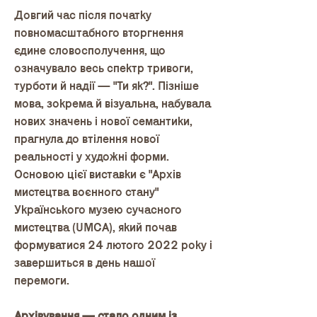
Довгий час після початку
повномасштабного вторгнення
єдине словосполучення, що
означувало весь спектр тривоги,
турботи й надії — "Ти як?". Пізніше
мова, зокрема й візуальна, набувала
нових значень і нової семантики,
прагнула до втілення нової
реальності у художні форми.
Основою цієї виставки є "Архів
мистецтва воєнного стану"
Українського музею сучасного
мистецтва (UMCA), який почав
формуватися 24 лютого 2022 року і
завершиться в день нашої
перемоги.
Архівування — стало одним із