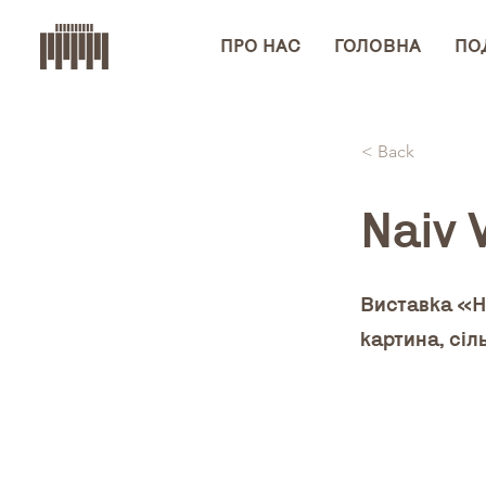
ПРО НАС
ГОЛОВНА
ПОД
< Back
Naiv V
Виставка «Н
картина, сіл