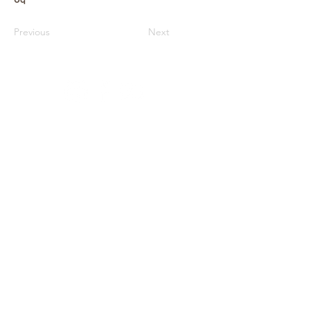
Previous
Next
Архів
Звітність
Простір
Співпраця
Фонди
Оферта