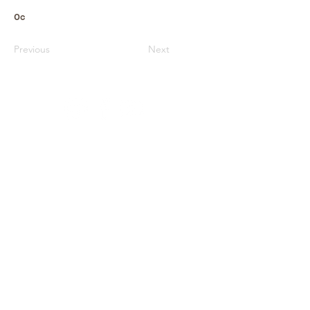
0c
Previous
Next
Архів
Звітність
Простір
Співпраця
Фонди
Оферта