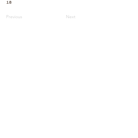
18
Previous
Next
Архів
Звітність
Простір
Співпраця
Фонди
Оферта