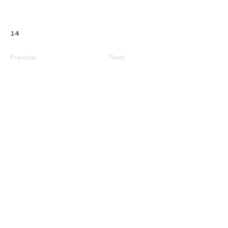
14
Previous
Next
Архів
Звітність
Простір
Співпраця
Фонди