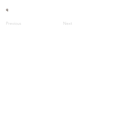
q
Previous
Next
Архів
Звітність
Простір
Співпраця
Фонди
Оферта