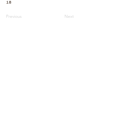
18
Previous
Next
Архів
Звітність
Простір
Співпраця
Фонди
Оферта