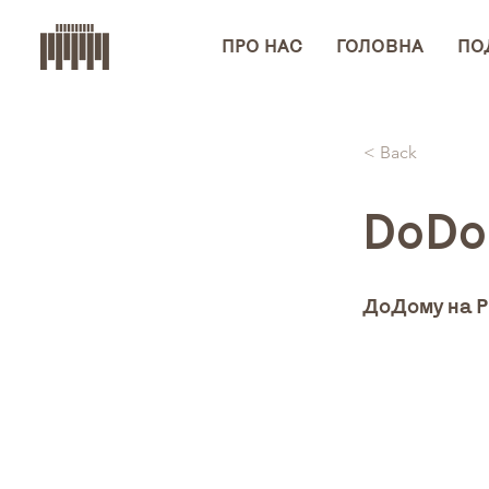
ПРО НАС
ГОЛОВНА
ПОД
< Back
DoDo
ДоДому на Р