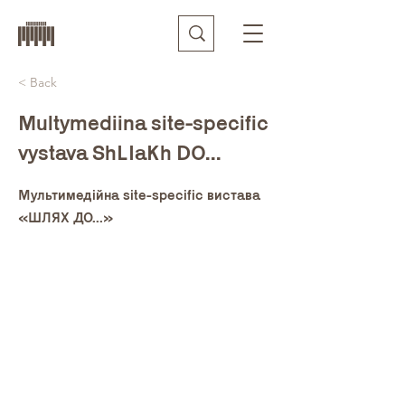
< Back
Multymediina site-specific
vystava ShLIaKh DO...
Мультимедійна site-specific вистава
«ШЛЯХ ДО...»