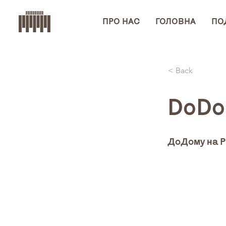
ПРО НАС
ГОЛОВНА
ПОД
< Back
DoDo
ДоДому на Р