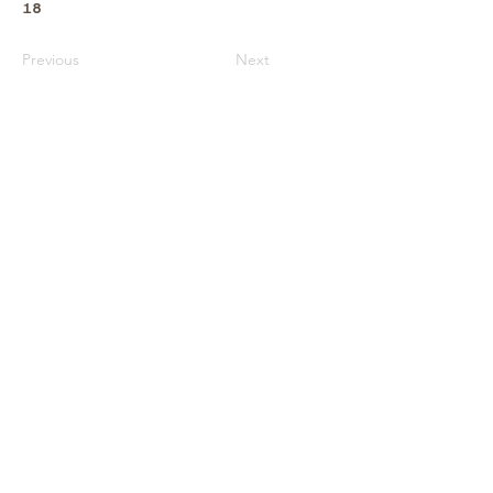
18
Previous
Next
Архів
Звітність
Простір
Співпраця
Фонди
Оферта