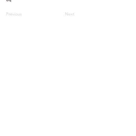
Previous
Next
Архів
Звітність
Простір
Співпраця
Фонди
Оферта