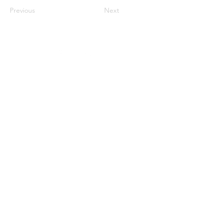
Previous
Next
Архів
Звітність
Простір
Співпраця
Фонди
Оферта
Діяльність