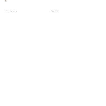
Previous
Next
Архів
Звітність
Простір
Співпраця
Фонди
Оферта