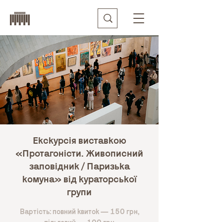
Екскурсія виставкою
«Протагоністи. Живописний
заповідник / Паризька
комуна» від кураторської
групи
Вартість: повний квиток — 150 грн,