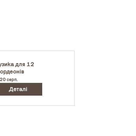
зика для 12
ордеонів
 20 серп.
Деталі
хів
Діяльність