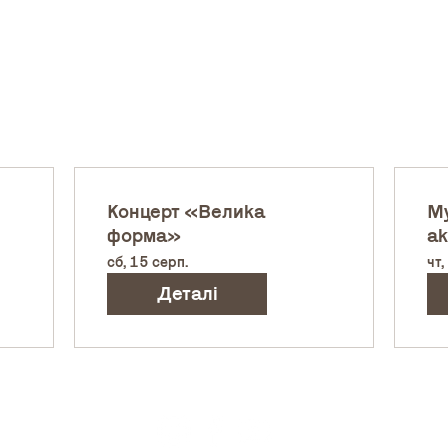
Концерт «Велика
Му
форма»
ак
сб, 15 серп.
чт,
Деталі
Ар