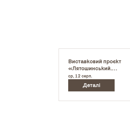
Виставковий проєкт
«Лятошинський.
Відображення»
ср, 12 серп.
Деталі
Український Дім
Хрещатик, 2, Київ