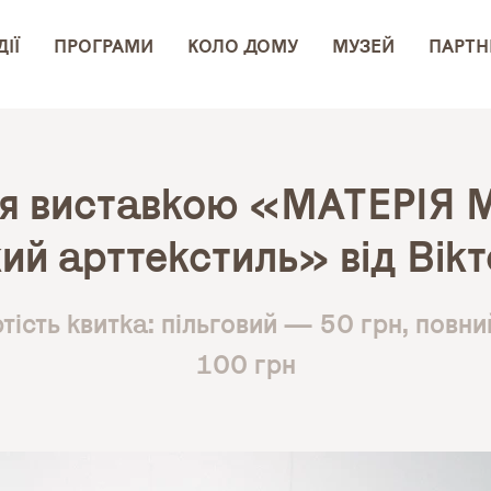
ІЇ
ПРОГРАМИ
КОЛО ДОМУ
МУЗЕЙ
ПАРТН
ія виставкою «МАТЕРІЯ 
ий арттекстиль» від Вікт
тість квитка: пільговий — 50 грн, повн
100 грн