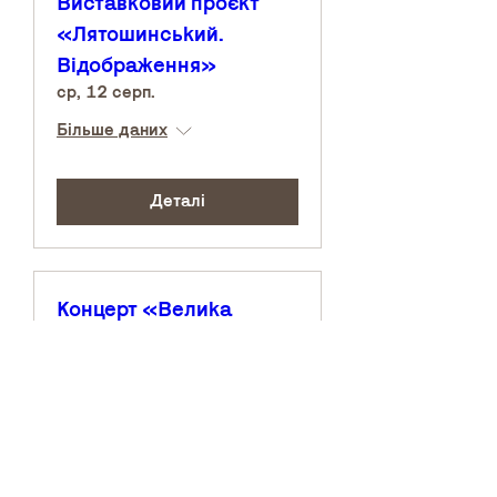
Виставковий проєкт
«Лятошинський.
Відображення»
ср, 12 серп.
Більше даних
Деталі
Концерт «Велика
форма»
сб, 15 серп.
Більше даних
Деталі