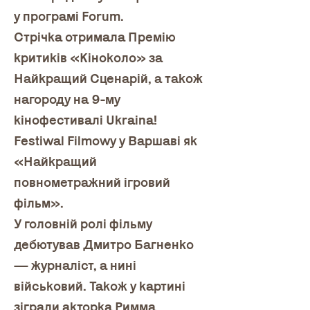
у програмі Forum. 
Стрічка отримала Премію 
критиків «Кіноколо» за 
Найкращий Сценарій, а також 
нагороду на 9-му 
кінофестивалі Ukraina! 
Festiwal Filmowy у Варшаві як 
«Найкращий 
повнометражний ігровий 
фільм».
У головній ролі фільму 
дебютував Дмитро Багненко 
— журналіст, а нині 
військовий. Також у картині 
зіграли акторка Римма 