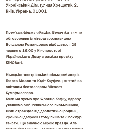
Український Дім, вулиця Хрещатик, 2,
Київ, Україна, 01001
Прем’єра фільму «Кафка. Велич життя» та 
обговорення із літературознавицею 
Богданою Романцовою відбудеться 29 
червня о 16:00 у Кінопросторі 
Українського Дому в рамках проєкту 
КІНО&art.
Німецько-австрійський фільм режисерів 
Георга Мааса та Юдіт Кауфман, знятий за 
світовим бестселером Міхаеля 
Кумпфмюллера. 
Коли ми чуємо про Франца Кафку, одразу 
уявляємо собі геніального письменника, 
який страждає від деспотичної родини, 
хронічної депресії і тому пише такі похмурі 
тексти. І це значною мірою правда. Але 