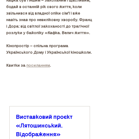
Кафка був і іншим – закоханим і щасливим, 
бодай в останній рік свого життя, коли 
звільнився від владної опіки сім’ї і вже 
навіть знав про невиліковну хворобу. Франц 
і Дора: від світлої закоханості до трагічної 
розлуки у байопіку «Кафка. Велич життя». 
Кінопростір – спільна програма 
Українського Дому і Української кіношколи.
Квитки за 
посиланням
.
Виставковий проєкт
«Лятошинський.
Відображення»