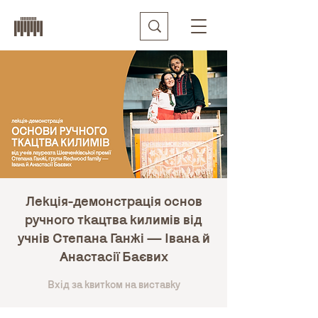
Лекція-демонстрація основ
ручного ткацтва килимів від
учнів Степана Ганжі — Івана й
Анастасії Баєвих
Вхід за квитком на виставку