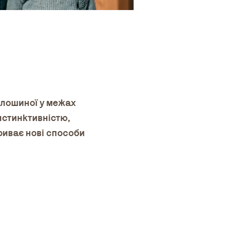
олошиної у межах 
нстинктивністю, 
риває нові способи 