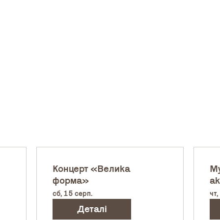
Концерт «Велика
Му
форма»
ак
сб, 15 серп.
чт,
Деталі