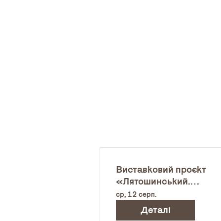
Виставковий проєкт
«Лятошинський.
Відображення»
ср, 12 серп.
Деталі