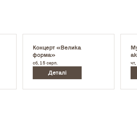
Концерт «Велика
Му
форма»
ак
сб, 15 серп.
чт,
Деталі
Ар
Пр
тів: