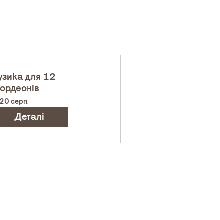
зика для 12
ордеонів
 20 серп.
Деталі
хів
Діяльність
остір
Звітність