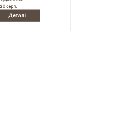
 20 серп.
Деталі
хів
Діяльність
остір
Звітність
івпраця
Фонди
ерта
ЗМІ
 від ukrainskiydim. Створено
опомогою Wix.com