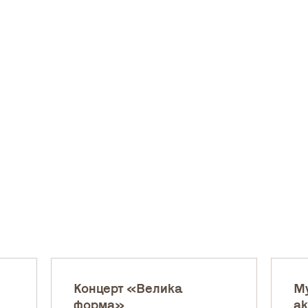
Концерт «Велика
Му
форма»
ак