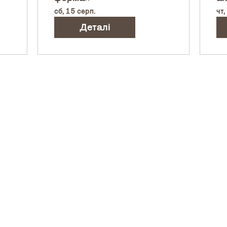
сб, 15 серп.
чт,
Деталі
Ар
Пр
тів:
Сп
Оф
©2023
за д