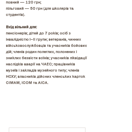
повний — 120 грн;
пільговий — 50 грн (для школярів та 
студентів).
Вхід вільний для:
пенсіонерів; дітей до 7 років; осіб з 
інвалідністю I–II групи; ветеранів, чинних 
військовослужбовців та учасників бойових 
дій; членів родин полеглих, полонених і 
зниклих безвісти воїнів; учасників ліквідації 
наслідків аварії на ЧАЕС; працівників 
музеїв і закладів музейного типу; членів 
НСХУ; власників дійсних членських карток 
CIMAM, ICOM та AICA.