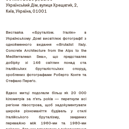
Український Дім, вулиця Хрещатик, 2,
Київ, Україна, 01001
Виставка «Бруталізм. Італія» в 
Українському Домі висвітлює фотографії з 
однойменного видання «Brutalist Italy. 
Concrete Architecture from the Alps to the 
Mediterranean Sea», що представляє 
добірку зі 146 світлин понад ста 
італійських бруталістських споруд, 
зроблених фотографами Роберто Конте та 
Стефано Переґо.
Вдвох митці подолали більш як 20 000 
кілометрів за пʼять років — перетнули всі 
регіони півострова, щоб задокументувати 
широке різноманіття будівель у стилі 
італійського бруталізму, зведених 
переважно між 1960-ми та 1980-ми 