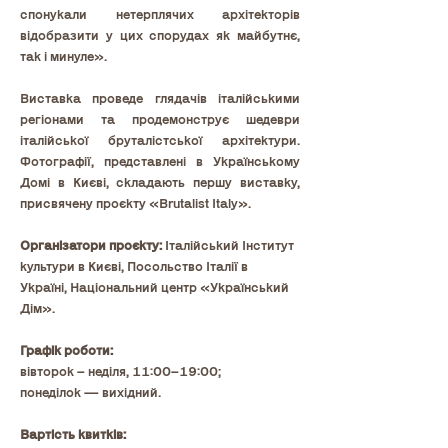
спонукали нетерплячих архітекторів 
відобразити у цих спорудах як майбутнє, 
так і минуле».
Виставка проведе глядачів італійськими 
регіонами та продемонструє шедеври 
італійської бруталістської архітектури. 
Фотографії, представлені в Українському 
Домі в Києві, складають першу виставку, 
присвячену проєкту «Brutalist Italy».
Організатори проєкту: 
Італійський Інститут 
культури в Києві, Посольство Італії в 
Україні, Національний центр «Український 
Дім».
Графік роботи:
вівторок – неділя, 11:00–19:00;
понеділок — вихідний.
Вартість квитків: 