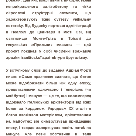
роками. Для них властивим є використання 
неприкрашеного залізобетону та чітко 
окреслені структурні елементи, що 
характеризують їхню суттєву унікальну 
естетику. Від Будинку портової адміністрації 
в Неаполі до цвинтаря в місті Єзі, від 
святилища Монте-Гріза в Трієсті до 
генуезьких «Пральних машин» — цей 
проєкт поєднав у собі численні вражаючі 
зразки італійської архітектури бруталізму. 
У вступному слові до видання Адріан Форті 
пише: «Саме прагнення визнати, що бетон 
може відображати більш ніж одну епоху, 
представляючи одночасно і теперішнє (чи 
майбутнє) і минуле — це те, що насамперед 
відрізняло італійських архітекторів від їхніх 
колег за кордоном. Упродовж ХХ століття 
бетон вважався матеріалом, орієнтованим 
на майбутнє: він символізував прийдешню 
епоху, і твердо заперечував навіть натяк на 
минуле. Але певні обставини в Італії 