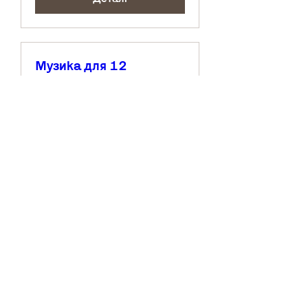
Музика для 12
акордеонів
чт, 20 серп.
Більше даних
Деталі
Архів