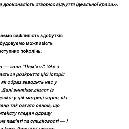
я досконалість створює відчуття ідеальної краси». 
ваємо важливість здобутків 
ибудовуємо можливість 
аступних поколінь.
— зала “Памʼять”. Уже з 
ться розкриття цієї історії: 
як образ заводить нас у 
 Далі виникає діалог із 
ка: у цій матриці зерен, які 
ено так багато сенсів, що 
нтексту глядач одразу 
я памʼяті та спадковості — і 
ького, Горської, цитату 