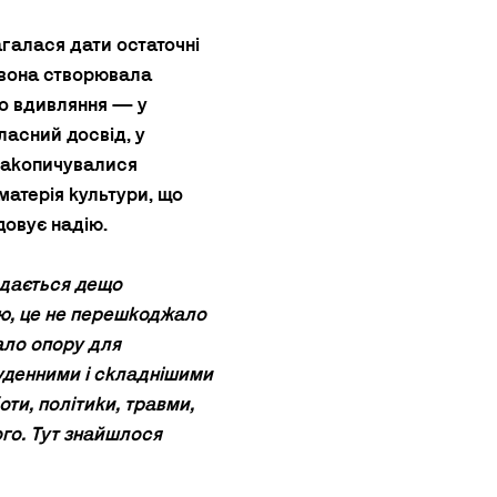
галася дати остаточні 
 вона створювала 
о вдивляння — у 
ласний досвід, у 
накопичувалися 
матерія культури, що 
довує надію.
идається дещо 
ю, це не перешкоджало 
ло опору для 
уденними і складнішими 
оти, політики, травми, 
ого. Тут знайшлося 