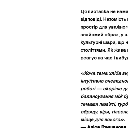
Ця виставка не нама
відповіді. Натомість
простір для уважног
знайомий образ, у в
культурні шари, що 
століттями. Як жива 
реагує на час і вибу
«Хоча тема хліба в
інтуїтивно очевидно
роботі — скоріше да
балансування між б
темами пам’яті, турб
обряду, віри, тілесн
місце для всього». 
— 
Аліса Гришанова