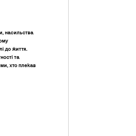
и, насильства 
ому 
і до життя. 
ності та 
ими, хто плекав 