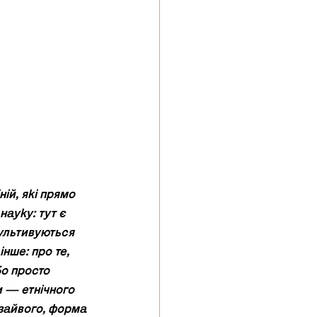
ій, які прямо 
ауку: тут є 
культивуються 
нше: про те, 
о просто 
 — етнічного 
зайвого, форма 