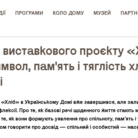
ІЇ
ПРОГРАМИ
КОЛО ДОМУ
МУЗЕЙ
ПАРТН
 виставкового проєкту «
вол, пам'ять і тяглість х
і
«Хліб» в Українському Домі вже завершився, але зали
лексії. Про те, як базові речі щоденного життя стають
 те, як вони формують уявлення про спільноту, памʼять і т
ом говорити про досвід — спільний і особистий — нас