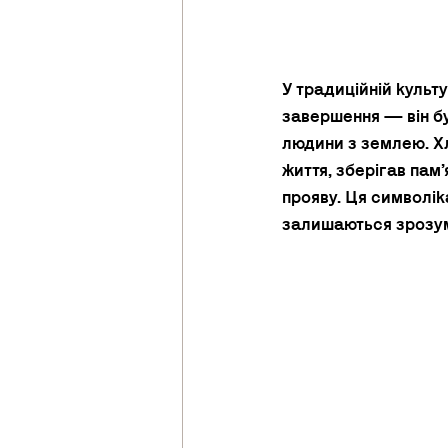
У традиційній культу
завершення — він б
людини з землею. Х
життя, зберігав пам
прояву. Ця символік
залишаються зрозумі