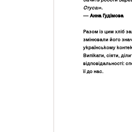
Стуса». 
— 
Анна Гудімова
Разом із цим хліб за
змінювали його знач
українському контекс
Випікати, сіяти, діл
відповідальності: сп
її до нас.