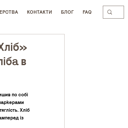
ЕРСТВА
КОНТАКТИ
БЛОГ
FAQ
Хліб»
ліба в
шив по собі 
 маркерами 
яглість. Хліб 
амперед із 