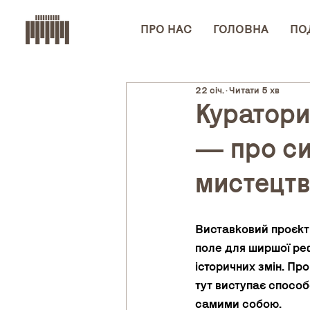
ПРО НАС
ГОЛОВНА
ПОД
22 січ.
Читати 5 хв
Куратори
— про сим
мистецтв
Виставковий проєкт 
поле для ширшої реф
історичних змін. Про
тут виступає способ
самими собою. 