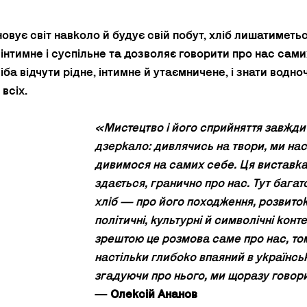
вує світ навколо й будує свій побут, хліб лишатиметь
інтимне і суспільне та дозволяє говорити про нас самих
ліба відчути рідне, інтимне й утаємничене, і знати водно
всіх.
«Мистецтво і його сприйняття завжди
дзеркало: дивлячись на твори, ми нас
дивимося на самих себе. Ця виставка,
здається, гранично про нас. Тут багат
хліб — про його походження, розвиток,
політичні, культурні й символічні конте
зрештою це розмова саме про нас, том
настільки глибоко впаяний в українськ
згадуючи про нього, ми щоразу говор
— 
Олексій Ананов