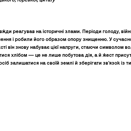
вжди реагував на історичні злами. Періоди голоду, війн
ення і робили його образом опору знищенню. У сучасн
ті він знову набуває цієї напруги, стаючи символом вол
итися хлібом — це не лише побутова дія, а й жест присут
осіб залишатися на своїй землі й зберігати зв’язок із т