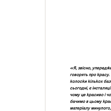
«Я, звісно, упередже
говорять про красу.
колоски кількох базо
сьогодні, є інсталяці
чому це красиво і чо
бачимо в цьому крас
матеріалу минулого,