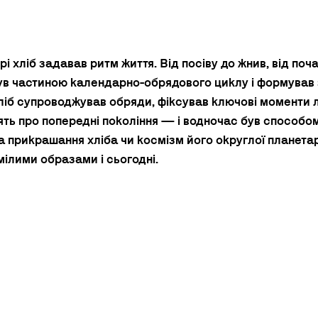
рі хліб задавав ритм життя. Від посіву до жнив, від поча
ув частиною календарно-обрядового циклу і формував з
ліб супроводжував обряди, фіксував ключові моменти 
’ять про попередні покоління — і водночас був способо
а прикрашання хліба чи космізм його округлої планета
лими образами і сьогодні. 