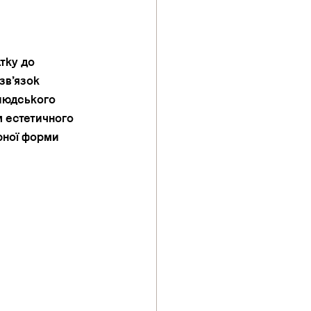
тку до 
в’язок 
людського 
м естетичного 
рної форми 