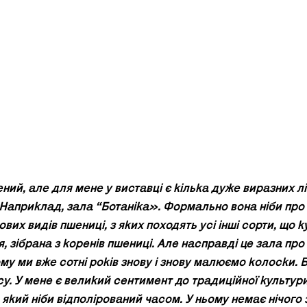
ний, але для мене у виставці є кілька дуже виразних лін
 Наприклад, зала “Ботаніка». Формально вона ніби про н
вих видів пшениці, з яких походять усі інші сорти, що 
я, зібрана з коренів пшениці. Але насправді це зала про і
му ми вже сотні років знову і знову малюємо колоски. Б
у. У мене є великий сентимент до традиційної культури
 який ніби відполірований часом. У ньому немає нічого 