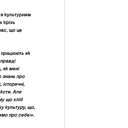
ся культурним 
 крізь 
час, що це 
 працюють як 
правді 
 як мені 
о знань про 
 історичні, 
ксти. Але 
у що хліб 
у культуру, що, 
имо про себе». 