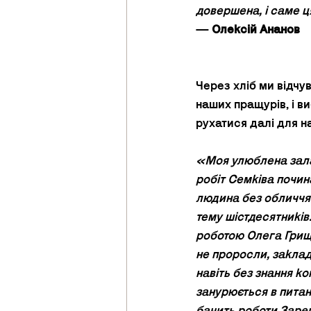
довершена, і саме ц
— 
Олексій Ананов
Через хліб ми відчу
наших пращурів, і в
рухатися далі для н
«Моя улюблена зала 
робіт Семківа починає
людина без обличчя 
тему шістдесятників.
роботою Олега Грищен
не проросли, заклад
навіть без знання ко
занурюється в питанн
бачить роботи Зарец